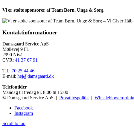
Vi er stolte sponsorer af Team Børn, Unge & Sorg
Kontaktinformationer
Damsgaard Service ApS
Møllevej 9 F1
2990 Nivå
CVR:
41 37 67 91
Tlf.:
70 25 44 46
E-mail:
hej@damsgaard.dk
Telefontider
Mandag til fredag kl. 8:00 til 15:00
© Damsgaard Service ApS |
Privatlivspolitik
|
Whistleblowerordni
Facebook
Instagram
Scroll to top