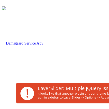
!
LayerSlider: Multiple jQuery is
It looks like that another plugin or your theme
admin sidebar to LayerSlider -> Options -> Advan