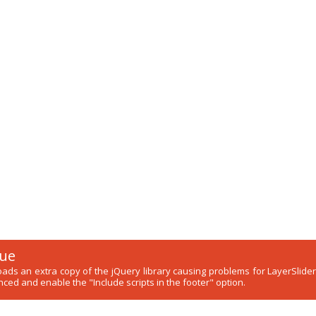
sue
 loads an extra copy of the jQuery library causing problems for LayerSli
ced and enable the "Include scripts in the footer" option.